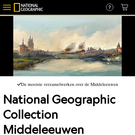
Overslaan
en
naar
de
inhoud
gaan
De mooiste verzamelwerken over de Middeleeuwen
National Geographic
Collection
Middeleeuwen