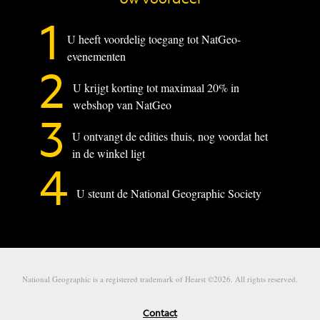
1
U heeft voordelig toegang tot NatGeo-
evenementen
2
U krijgt korting tot maximaal 20% in
webshop van NatGeo
3
U ontvangt de edities thuis, nog voordat het
in de winkel ligt
4
U steunt de National Geographic Society
National Geographic is a registered trademark of Hearst ©2026. All rights reserved.
Contact
Voet