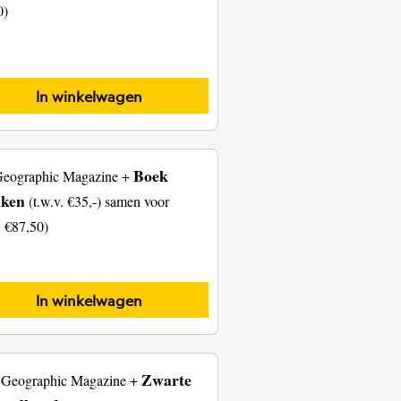
0)
Boek
Geographic Magazine +
kken
(t.w.v. €35,-) samen voor
v. €87,50)
Zwarte
l Geographic Magazine +