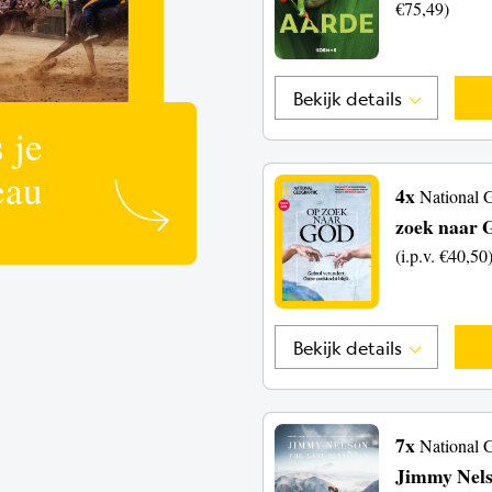
€75,49)
Bekijk details
 je
eau
4x
National 
zoek naar 
(i.p.v. €40,50
Bekijk details
7x
National 
Jimmy Nel