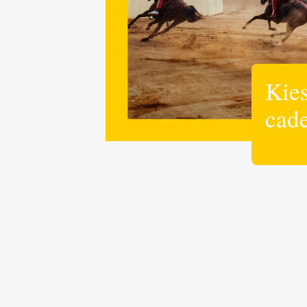
Kies
cad