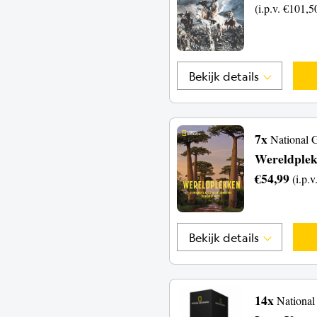
(i.p.v. €101,5
Bekijk details
7x
National 
Wereldple
€54,99
(i.p.
Bekijk details
14x
Nationa