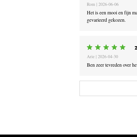
Rom |
2026-06-06
Het is een mooi en fijn m
gevarieerd gekozen.
Arie |
2026-04-30
Ben zeer tevreden over h