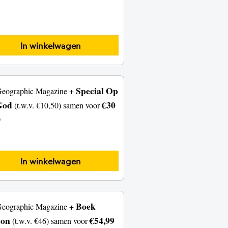
Special Op
Geographic Magazine +
God
€30
(t.w.v. €10,50) samen voor
)
Boek
Geographic Magazine +
son
€54,99
(t.w.v. €46) samen voor