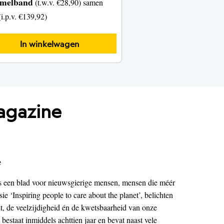
amelband
(t.w.v. €28,90) samen
(i.p.v. €139,92)
agazine
e
 een blad voor nieuwsgierige mensen, mensen die méér
ie ‘Inspiring people to care about the planet’, belichten
t, de veelzijdigheid én de kwetsbaarheid van onze
 bestaat inmiddels achttien jaar en bevat naast vele