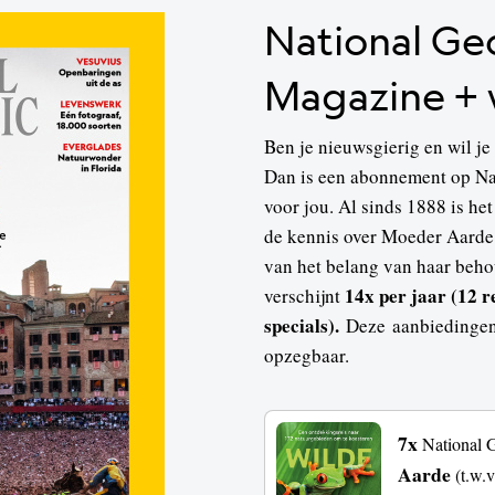
National Ge
Magazine +
Ben je nieuwsgierig en wil je 
Dan is een abonnement op Na
voor jou. Al sinds 1888 is h
de kennis over Moeder Aarde
van het belang van haar beh
14x per jaar (12 re
verschijnt
specials).
Deze aanbiedingen 
opzegbaar.
7x
National 
Aarde
(t.w.