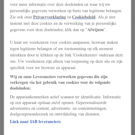
verwachten.
voor meer informatie over deze doeleinden en waar wij uw
persoonlijke gegevens verwerken op basis van legitieme belangen.
Wij nemen elke klacht serieus en streven er dan ook naar om tot een
Privacyverklaring
Cookiebeleid
Zie ook onze
en
. Als je niet
instemt met deze cookies en de verwerking van je persoonlijke
bevredigende oplossing te komen.
Afwijzen
gegevens voor deze doeleinden, klik dan op "
”.
Indienen van een klacht. Om uw klacht zo snel en goed
U kunt uw voorkeuren voor cookies aanpassen, bezwaar maken
mogelijk te kunnen beoordelen vragen wij u tenminste de
tegen legitieme belangen of uw toestemming op elk moment
volgende punten mee te nemen.
intrekken door te klikken op de link 'Cookiekeuzes' onderaan deze
site. Uw voorkeuren zijn alleen van toepassing op deze site en zijn
Naam, adres en woonplaats
specifiek voor uw browser en apparaat.
Datum van uw schrijven
Wij en onze Leveranciers verwerken gegevens die zijn
Een duidelijke beschrijving van uw klacht, eventueel
verkregen via het gebruik van cookies voor de volgende
met een kopie van voorgaande correspondentie
doeleinden:
De apparaatkenmerken actief scannen ter identificatie. Informatie
op een apparaat opslaan en/of openen. Gepersonaliseerde
advertenties en content, advertentie- en contentmetingen,
U kunt uw klacht versturen aan
doelgroepenonderzoek en ontwikkeling van diensten.
masterclass@nationalgeographic.nl
Link naar IAB leveranciers
Behandeling van uw klacht.