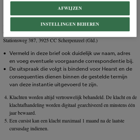
U kunt uw klacht, en waarom u niet tevreden bent
AFWIJZEN
met de geboden oplossing, in een brief sturen aan:
INSTELLINGEN BEHEREN
Szamen tav Marloes van Damen
Ovv: klacht Masterclass National Geographic
Stationsweg 387, 3925 CC Scherpenzeel (Gld.)
Vermeld in deze brief ook duidelijk uw naam, adres
en voeg eventuele voorgaande correspondentie bij.
De uitspraak die volgt is bindend voor Hearst en de
consequenties dienen binnen de gestelde termijn
van deze instantie uitgevoerd te zijn.
Klachten worden altijd vertrouwelijk behandeld. De klacht en de
klachtafhandeling worden digitaal gearchiveerd en minstens één
jaar bewaard.
Een cursist kan een klacht maximaal 1 maand na de laatste
cursusdag indienen.