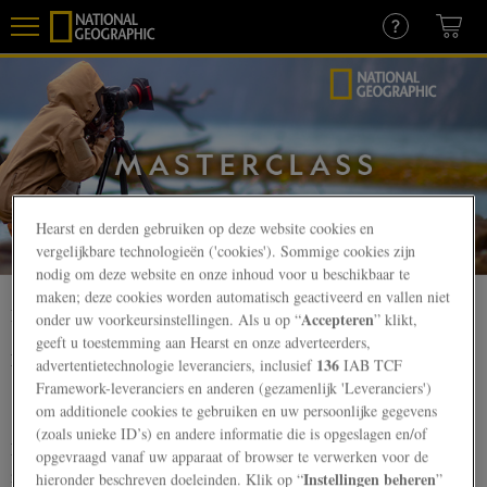
Overslaan
en
naar
de
inhoud
gaan
Hearst en derden gebruiken op deze website cookies en
vergelijkbare technologieën ('cookies'). Sommige cookies zijn
nodig om deze website en onze inhoud voor u beschikbaar te
maken; deze cookies worden automatisch geactiveerd en vallen niet
Klachtenregeling
Accepteren
onder uw voorkeursinstellingen. Als u op “
” klikt,
geeft u toestemming aan Hearst en onze adverteerders,
Hearst – National Geographic Masterclass
136
advertentietechnologie leveranciers, inclusief
IAB TCF
Framework-leveranciers en anderen (gezamenlijk 'Leveranciers')
om additionele cookies te gebruiken en uw persoonlijke gegevens
(zoals unieke ID’s) en andere informatie die is opgeslagen en/of
Deze klachtenprocedure bevat informatie over hoe u uw klacht kunt
opgevraagd vanaf uw apparaat of browser te verwerken voor de
indienen en binnen welke termijn u een reactie van ons kunt
Instellingen beheren
hieronder beschreven doeleinden. Klik op “
”